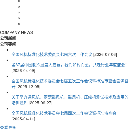
COMPANY NEWS
公司新闻
公司要闻
全国风机标准化技术委员会七届六次工作会议
[2026-07-06]
第37届中国制冷展盛大启幕，我们如约而至，共赴行业年度盛会！
[2026-04-09]
全国风机标准化技术委员会七届五次工作会议暨标准审查会圆满召
开
[2025-12-05]
关于举办通风机、罗茨鼓风机、鼓风机、压缩机测试技术及应用的
培训通知
[2025-06-27]
全国风机标准化技术委员会七届四次工作会议暨标准审查会
[2025-04-11]
查看更多