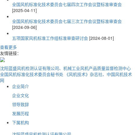
全国风机标准化技术委员会七届四次工作会议暨标准审查会
[2025-04-11]
全国风机标准化技术委员会七届三次工作会议暨标准审查会
[2024-09-06]
五项国家风机标准工作组标准审查研讨会
[2024-08-01]
查看更多
友情链接：
沈阳蓝盛风机检测认证有限公司、机械工业风机产品质量监督检测中心
全国风机标准化技术委员会秘书处
《风机技术》杂志社、中国风机技术
网
企业简介
企业文化
领导致辞
发展历程
下属机构
沈阳蓝盛风机检测认证有限公司