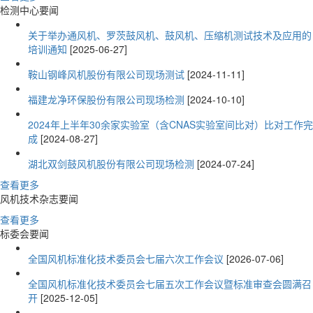
检测中心要闻
关于举办通风机、罗茨鼓风机、鼓风机、压缩机测试技术及应用的
培训通知
[2025-06-27]
鞍山钢峰风机股份有限公司现场测试
[2024-11-11]
福建龙净环保股份有限公司现场检测
[2024-10-10]
2024年上半年30余家实验室（含CNAS实验室间比对）比对工作完
成
[2024-08-27]
湖北双剑鼓风机股份有限公司现场检测
[2024-07-24]
查看更多
风机技术杂志要闻
查看更多
标委会要闻
全国风机标准化技术委员会七届六次工作会议
[2026-07-06]
全国风机标准化技术委员会七届五次工作会议暨标准审查会圆满召
开
[2025-12-05]